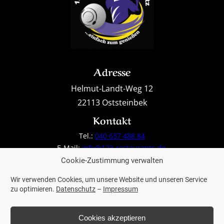
Adresse
Helmut-Landt-Weg 12
22113 Oststeinbek
Kontakt
Tel.:
040 637 488 84
E-Mail:
info@123-restaurants.de
,
reservierung@123-restaurants.de
Cookie-Zustimmung verwalten
Weitere Links
Wir verwenden Cookies, um unsere Website und unseren Service
zu optimieren.
Datenschutz
–
Impressum
Impressum
Datenschutz
Cookies akzeptieren